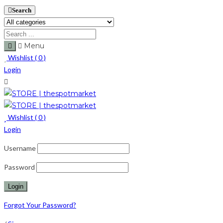
Search
Menu
Wishlist (
0
)
Login
Wishlist (
0
)
Login
Username
Password
Forgot Your Password?