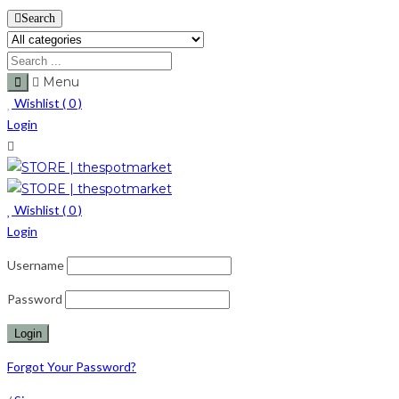
Search
Menu
Wishlist (
0
)
Login
Wishlist (
0
)
Login
Username
Password
Forgot Your Password?