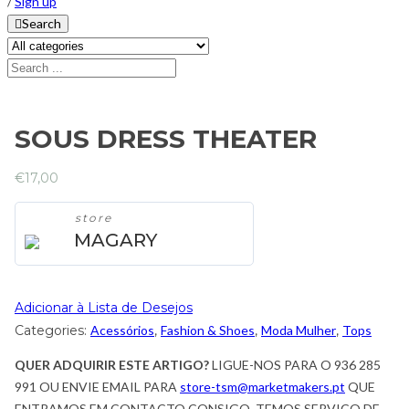
/
Sign up
Search
SOUS DRESS THEATER
€
17,00
store
MAGARY
Adicionar à Lista de Desejos
Categories:
Acessórios
,
Fashion & Shoes
,
Moda Mulher
,
Tops
QUER ADQUIRIR ESTE ARTIGO?
LIGUE-NOS PARA O 936 285
991 OU ENVIE EMAIL PARA
store-tsm@marketmakers.pt
QUE
ENTRAMOS EM CONTACTO CONSIGO. TEMOS SERVIÇO DE