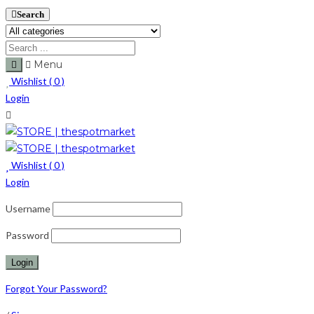
Search
Menu
Wishlist (
0
)
Login
Wishlist (
0
)
Login
Username
Password
Forgot Your Password?