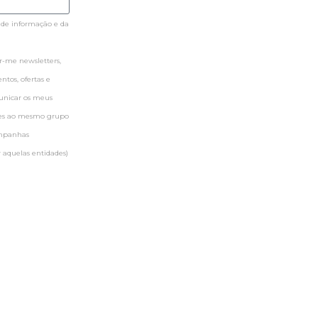
 de informação e da
-me newsletters,
tos, ofertas e
municar os meus
ntes ao mesmo grupo
ampanhas
 aquelas entidades)