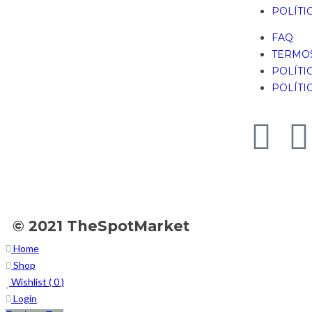
POLÍTI
FAQ
TERMOS
POLÍTI
POLÍTI
© 2021 TheSpotMarket
Home
Shop
Wishlist (
0
)
Login