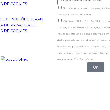
CA DE COOKIES
Tomei conhecimento dos seus direitos
nossa politica de privacidade.
 E CONDIÇÕES GERAIS
Autorizo a THE SPOT MARKET a enviar
CA DE PRIVACIDADE
mensagens informativas, divulgação de even
CA DE COOKIES
novidades, através de e-mail ou sms e co
dados pessoais entre entidades pertence
económico, para efeitos de marketing (c
promocionais e comunicação a efetuar por
associadas ao The Spot Market.
OK