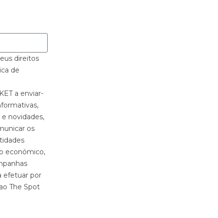
us direitos
ica de
ET a enviar-
formativas,
 e novidades,
municar os
tidades
o económico,
ampanhas
 efetuar por
 ao The Spot