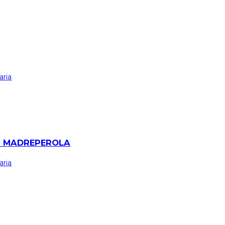
aria
M MADREPEROLA
aria