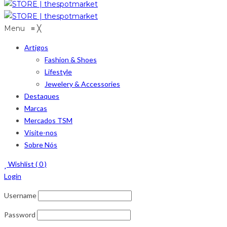
Menu
≡
╳
Artigos
Fashion & Shoes
Lifestyle
Jewelery & Accessories
Destaques
Marcas
Mercados TSM
Visite-nos
Sobre Nós
Wishlist (
0
)
Login
Username
Password