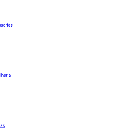
sories
lharia
tas