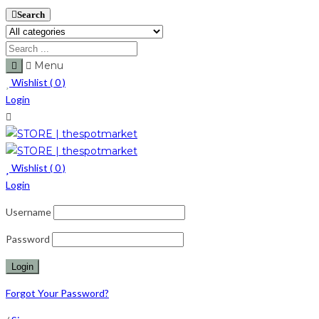
Search
Menu
Wishlist (
0
)
Login
Wishlist (
0
)
Login
Username
Password
Forgot Your Password?