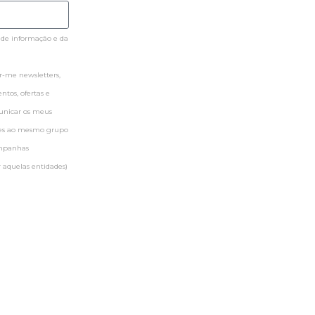
 de informação e da
-me newsletters,
tos, ofertas e
municar os meus
ntes ao mesmo grupo
ampanhas
 aquelas entidades)