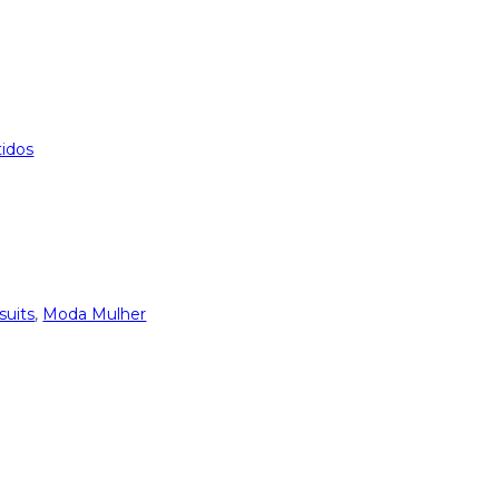
tidos
uits
,
Moda Mulher