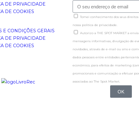
CA DE PRIVACIDADE
CA DE COOKIES
Tomei conhecimento dos seus direitos
nossa politica de privacidade.
 E CONDIÇÕES GERAIS
Autorizo a THE SPOT MARKET a enviar
CA DE PRIVACIDADE
mensagens informativas, divulgação de even
CA DE COOKIES
novidades, através de e-mail ou sms e co
dados pessoais entre entidades pertence
económico, para efeitos de marketing (c
promocionais e comunicação a efetuar por
associadas ao The Spot Market.
OK