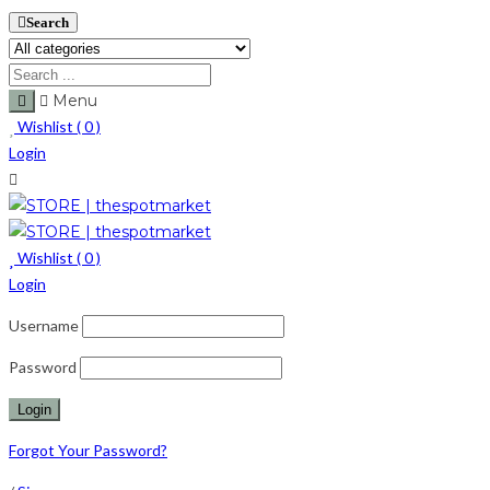
Search
Menu
Wishlist (
0
)
Login
Wishlist (
0
)
Login
Username
Password
Forgot Your Password?