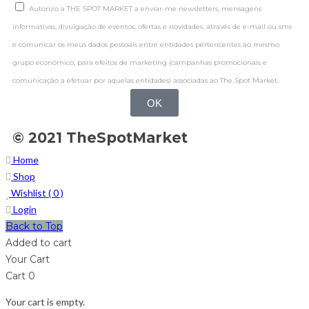
Autorizo a THE SPOT MARKET a enviar-me newsletters, mensagens
informativas, divulgação de eventos, ofertas e novidades, através de e-mail ou sms
e comunicar os meus dados pessoais entre entidades pertencentes ao mesmo
grupo económico, para efeitos de marketing (campanhas promocionais e
comunicação a efetuar por aquelas entidades) associadas ao The Spot Market.
OK
© 2021 TheSpotMarket
Home
Shop
Wishlist (
0
)
Login
Back to Top
Added to cart
Your Cart
Cart
0
Your cart is empty.