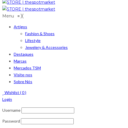
Menu
≡
╳
Artigos
Fashion & Shoes
Lifestyle
Jewelery & Accessories
Destaques
Marcas
Mercados TSM
Visite-nos
Sobre Nós
Wishlist (
0
)
Login
Username
Password