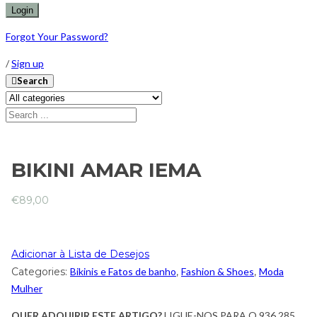
Forgot Your Password?
/
Sign up
Search
BIKINI AMAR IEMA
€
89,00
Adicionar à Lista de Desejos
Categories:
Bikinis e Fatos de banho
,
Fashion & Shoes
,
Moda
Mulher
QUER ADQUIRIR ESTE ARTIGO?
LIGUE-NOS PARA O 936 285