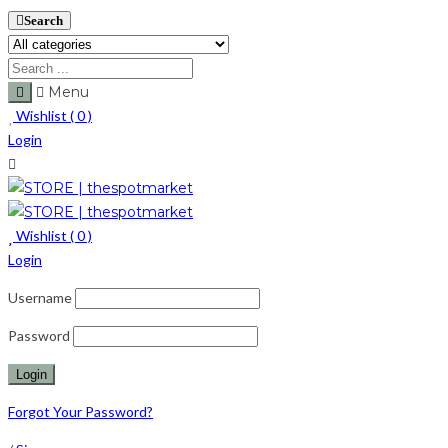
Search
Menu
Wishlist (
0
)
Login
Wishlist (
0
)
Login
Username
Password
Forgot Your Password?