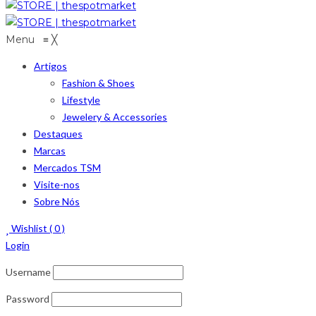
Menu
≡
╳
Artigos
Fashion & Shoes
Lifestyle
Jewelery & Accessories
Destaques
Marcas
Mercados TSM
Visite-nos
Sobre Nós
Wishlist (
0
)
Login
Username
Password