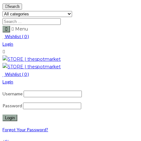
Search
Menu
Wishlist (
0
)
Login
Wishlist (
0
)
Login
Username
Password
Forgot Your Password?