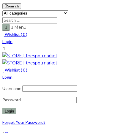
Search
Menu
Wishlist (
0
)
Login
Wishlist (
0
)
Login
Username
Password
Forgot Your Password?