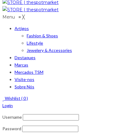
Menu
≡
╳
Artigos
Fashion & Shoes
Lifestyle
Jewelery & Accessories
Destaques
Marcas
Mercados TSM
Visite-nos
Sobre Nós
Wishlist (
0
)
Login
Username
Password