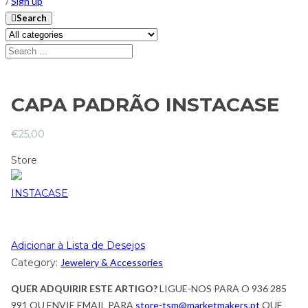
/
Sign up
Search
CAPA PADRÃO INSTACASE
€
25,00
Store
INSTACASE
Adicionar à Lista de Desejos
Category:
Jewelery & Accessories
QUER ADQUIRIR ESTE ARTIGO?
LIGUE-NOS PARA O 936 285
991 OU ENVIE EMAIL PARA
store-tsm@marketmakers.pt
QUE