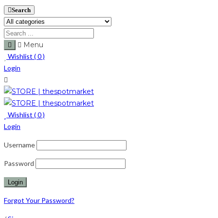
Search
Menu
Wishlist (
0
)
Login
Wishlist (
0
)
Login
Username
Password
Forgot Your Password?