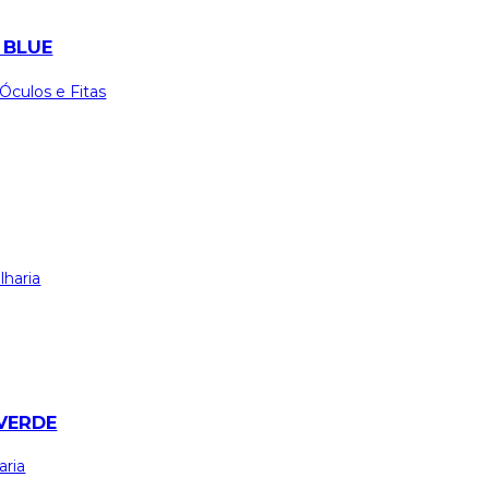
 BLUE
Óculos e Fitas
lharia
VERDE
aria