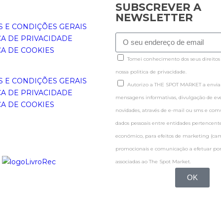
SUBSCREVER A
NEWSLETTER
 E CONDIÇÕES GERAIS
CA DE PRIVACIDADE
CA DE COOKIES
Tomei conhecimento dos seus direitos
nossa politica de privacidade.
 E CONDIÇÕES GERAIS
Autorizo a THE SPOT MARKET a enviar
CA DE PRIVACIDADE
mensagens informativas, divulgação de even
CA DE COOKIES
novidades, através de e-mail ou sms e co
dados pessoais entre entidades pertence
económico, para efeitos de marketing (c
promocionais e comunicação a efetuar por
associadas ao The Spot Market.
OK