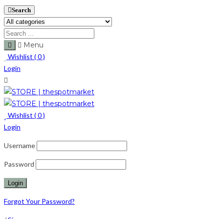
Search
Menu
Wishlist (
0
)
Login
Wishlist (
0
)
Login
Username
Password
Forgot Your Password?