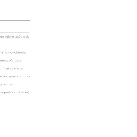
 de informação e da
-me newsletters,
tos, ofertas e
municar os meus
ntes ao mesmo grupo
ampanhas
 aquelas entidades)