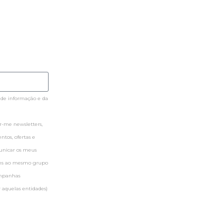
 de informação e da
-me newsletters,
tos, ofertas e
municar os meus
ntes ao mesmo grupo
ampanhas
 aquelas entidades)