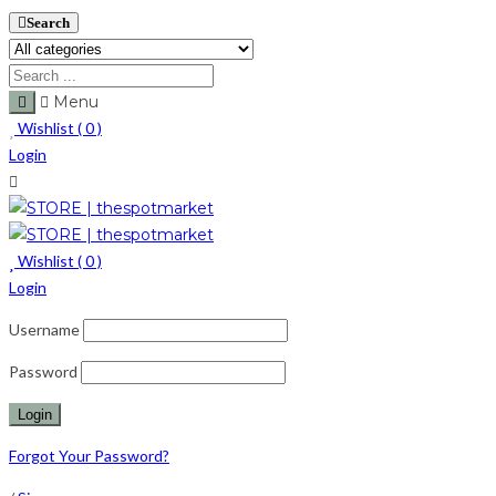
Search
Menu
Wishlist (
0
)
Login
Wishlist (
0
)
Login
Username
Password
Forgot Your Password?