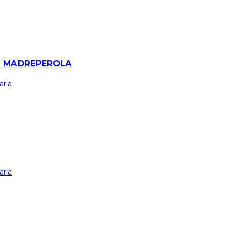
M MADREPEROLA
aria
aria