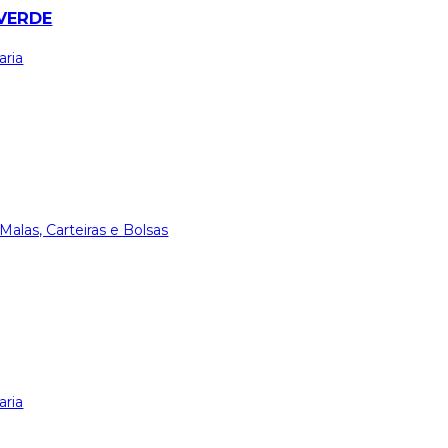
VERDE
aria
Malas, Carteiras e Bolsas
aria