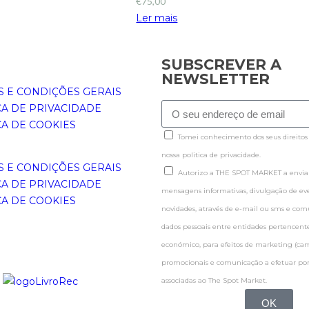
€
75,00
Ler mais
SUBSCREVER A
NEWSLETTER
 E CONDIÇÕES GERAIS
CA DE PRIVACIDADE
CA DE COOKIES
Tomei conhecimento dos seus direitos
nossa politica de privacidade.
 E CONDIÇÕES GERAIS
Autorizo a THE SPOT MARKET a enviar
CA DE PRIVACIDADE
mensagens informativas, divulgação de even
CA DE COOKIES
novidades, através de e-mail ou sms e co
dados pessoais entre entidades pertence
económico, para efeitos de marketing (c
promocionais e comunicação a efetuar por
associadas ao The Spot Market.
OK