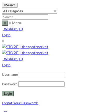
Search
Menu
Wishlist (
0
)
Login
Wishlist (
0
)
Login
Username
Password
Forgot Your Password?