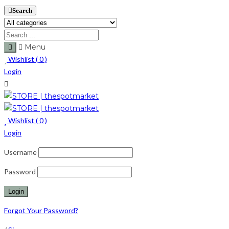
Search
Menu
Wishlist (
0
)
Login
Wishlist (
0
)
Login
Username
Password
Forgot Your Password?