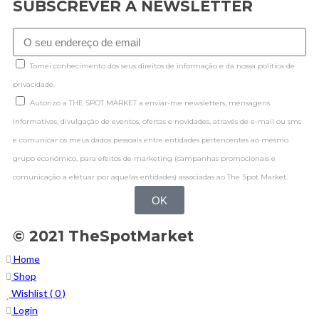
SUBSCREVER A NEWSLETTER
Tomei conhecimento dos seus direitos de informação e da nossa politica de
privacidade.
Autorizo a THE SPOT MARKET a enviar-me newsletters, mensagens
informativas, divulgação de eventos, ofertas e novidades, através de e-mail ou sms
e comunicar os meus dados pessoais entre entidades pertencentes ao mesmo
grupo económico, para efeitos de marketing (campanhas promocionais e
comunicação a efetuar por aquelas entidades) associadas ao The Spot Market.
OK
© 2021 TheSpotMarket
Home
Shop
Wishlist (
0
)
Login