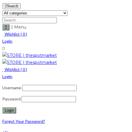
Search
Menu
Wishlist (
0
)
Login
Wishlist (
0
)
Login
Username
Password
Forgot Your Password?