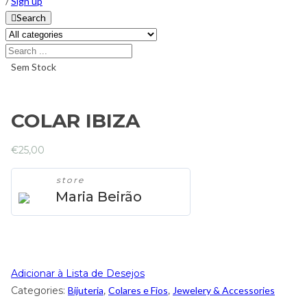
/
Sign up
Search
Sem Stock
COLAR IBIZA
€
25,00
store
Maria Beirão
Adicionar à Lista de Desejos
Categories:
Bijuteria
,
Colares e Fios
,
Jewelery & Accessories