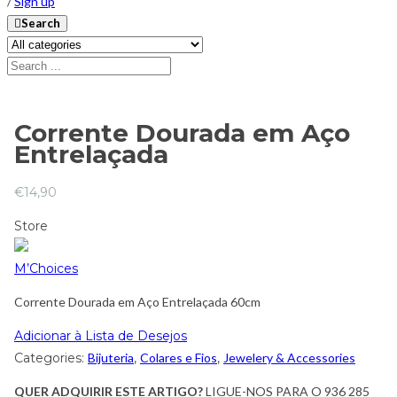
/
Sign up
Search
Corrente Dourada em Aço
Entrelaçada
€
14,90
Store
M’Choices
Corrente Dourada em Aço Entrelaçada 60cm
Adicionar à Lista de Desejos
Categories:
Bijuteria
,
Colares e Fios
,
Jewelery & Accessories
QUER ADQUIRIR ESTE ARTIGO?
LIGUE-NOS PARA O 936 285