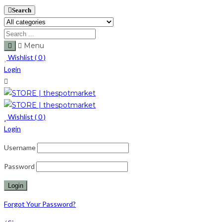
Search
Menu
Wishlist (
0
)
Login
Wishlist (
0
)
Login
Username
Password
Forgot Your Password?