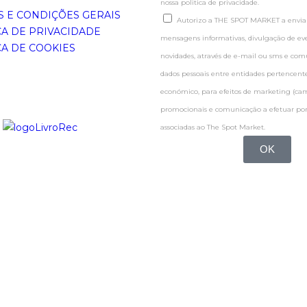
nossa politica de privacidade.
 E CONDIÇÕES GERAIS
Autorizo a THE SPOT MARKET a enviar
CA DE PRIVACIDADE
mensagens informativas, divulgação de even
CA DE COOKIES
novidades, através de e-mail ou sms e co
dados pessoais entre entidades pertence
económico, para efeitos de marketing (c
promocionais e comunicação a efetuar por
associadas ao The Spot Market.
OK