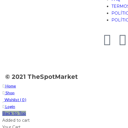
TERMOS
POLÍTI
POLÍTI
© 2021 TheSpotMarket
Home
Shop
Wishlist (
0
)
Login
Back to Top
Added to cart
Your Cart