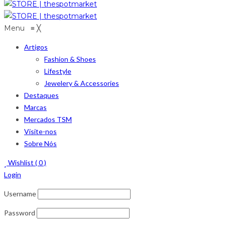
Menu
≡
╳
Artigos
Fashion & Shoes
Lifestyle
Jewelery & Accessories
Destaques
Marcas
Mercados TSM
Visite-nos
Sobre Nós
Wishlist (
0
)
Login
Username
Password