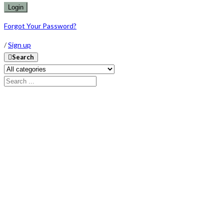
Forgot Your Password?
/
Sign up
Search