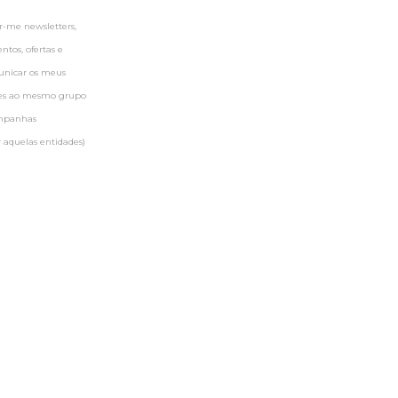
-me newsletters,
tos, ofertas e
municar os meus
ntes ao mesmo grupo
ampanhas
 aquelas entidades)