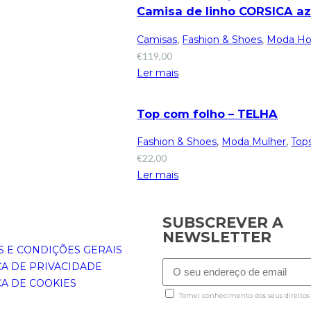
Camisa de linho CORSICA az
Camisas
,
Fashion & Shoes
,
Moda H
€
119,00
Ler mais
Top com folho – TELHA
Fashion & Shoes
,
Moda Mulher
,
Top
€
22,00
Ler mais
SUBSCREVER A
NEWSLETTER
 E CONDIÇÕES GERAIS
CA DE PRIVACIDADE
CA DE COOKIES
Tomei conhecimento dos seus direitos