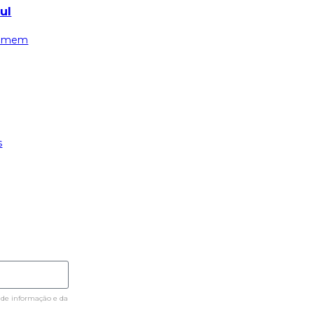
ul
omem
s
 de informação e da