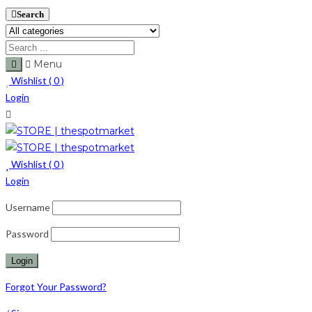
Search
Menu
Wishlist (
0
)
Login
Wishlist (
0
)
Login
Username
Password
Forgot Your Password?