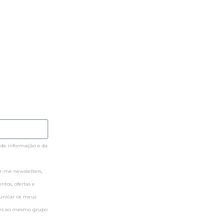
 de informação e da
-me newsletters,
tos, ofertas e
municar os meus
ntes ao mesmo grupo