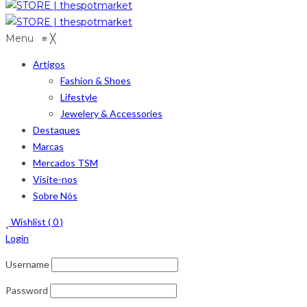
Menu
≡
╳
Artigos
Fashion & Shoes
Lifestyle
Jewelery & Accessories
Destaques
Marcas
Mercados TSM
Visite-nos
Sobre Nós
Wishlist (
0
)
Login
Username
Password