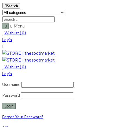
Search
Menu
Wishlist (
0
)
Login
Wishlist (
0
)
Login
Username
Password
Forgot Your Password?