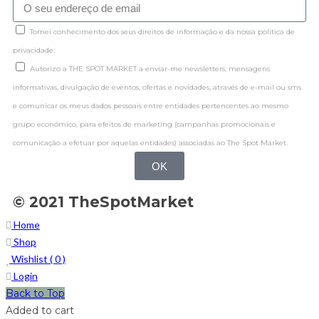
Tomei conhecimento dos seus direitos de informação e da nossa politica de
privacidade.
Autorizo a THE SPOT MARKET a enviar-me newsletters, mensagens
informativas, divulgação de eventos, ofertas e novidades, através de e-mail ou sms
e comunicar os meus dados pessoais entre entidades pertencentes ao mesmo
grupo económico, para efeitos de marketing (campanhas promocionais e
comunicação a efetuar por aquelas entidades) associadas ao The Spot Market.
OK
© 2021 TheSpotMarket
Home
Shop
Wishlist (
0
)
Login
Back to Top
Added to cart