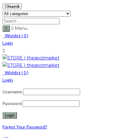
Search
Menu
Wishlist (
0
)
Login
Wishlist (
0
)
Login
Username
Password
Forgot Your Password?