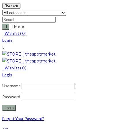
Search
Menu
Wishlist (
0
)
Login
Wishlist (
0
)
Login
Username
Password
Forgot Your Password?