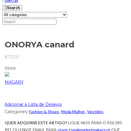
/
Sign up
Search
ONORYA canard
€
75,00
Store
MAGARY
Adicionar à Lista de Desejos
Categories:
Fashion & Shoes
,
Moda Mulher
,
Vestidos
QUER ADQUIRIR ESTE ARTIGO?
LIGUE-NOS PARA O 936 285
991 OU ENVIE EMAIL PARA
store-tsm@marketmakers.pt
QUE