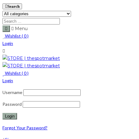
Search
Menu
Wishlist (
0
)
Login
Wishlist (
0
)
Login
Username
Password
Forgot Your Password?