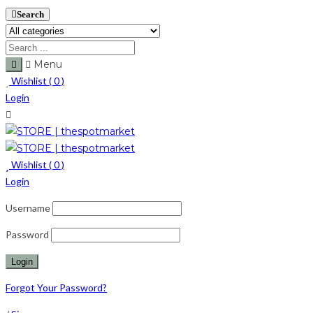
Search
Menu
Wishlist (
0
)
Login
Wishlist (
0
)
Login
Username
Password
Forgot Your Password?