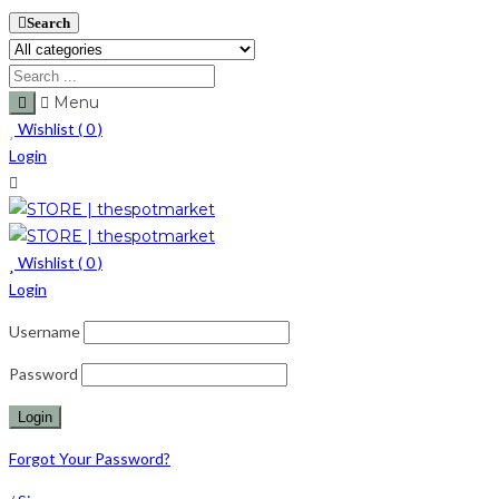
Search
Menu
Wishlist (
0
)
Login
Wishlist (
0
)
Login
Username
Password
Forgot Your Password?