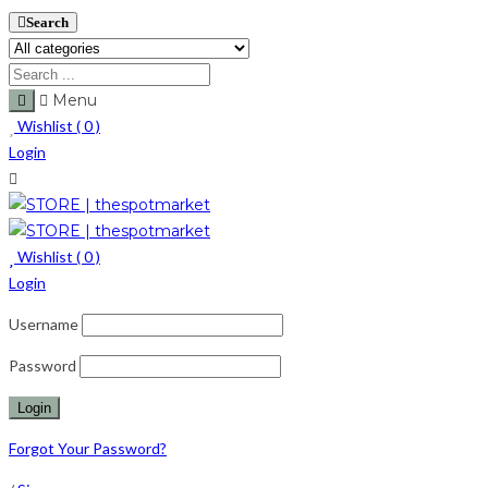
Search
Menu
Wishlist (
0
)
Login
Wishlist (
0
)
Login
Username
Password
Forgot Your Password?