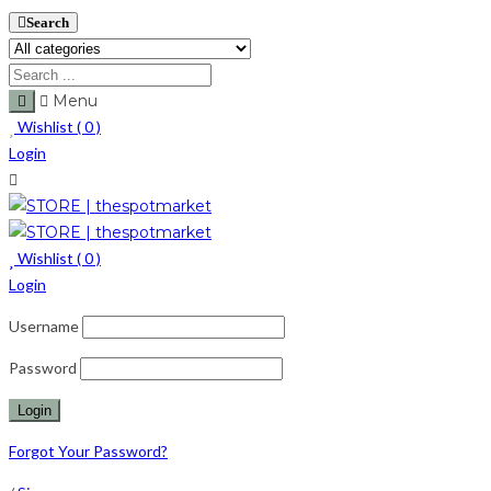
Search
Menu
Wishlist (
0
)
Login
Wishlist (
0
)
Login
Username
Password
Forgot Your Password?