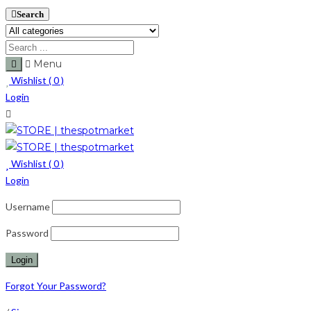
Search
Menu
Wishlist (
0
)
Login
Wishlist (
0
)
Login
Username
Password
Forgot Your Password?