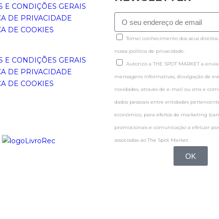
 E CONDIÇÕES GERAIS
CA DE PRIVACIDADE
CA DE COOKIES
Tomei conhecimento dos seus direitos
nossa politica de privacidade.
 E CONDIÇÕES GERAIS
Autorizo a THE SPOT MARKET a enviar
CA DE PRIVACIDADE
mensagens informativas, divulgação de even
CA DE COOKIES
novidades, através de e-mail ou sms e co
dados pessoais entre entidades pertence
económico, para efeitos de marketing (c
promocionais e comunicação a efetuar por
associadas ao The Spot Market.
OK