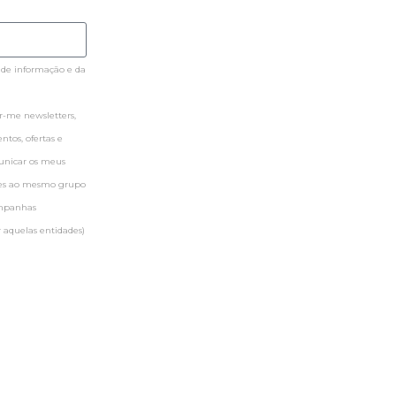
 de informação e da
-me newsletters,
tos, ofertas e
municar os meus
ntes ao mesmo grupo
ampanhas
 aquelas entidades)