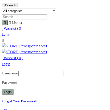
Search
Menu
Wishlist (
0
)
Login
Wishlist (
0
)
Login
Username
Password
Forgot Your Password?