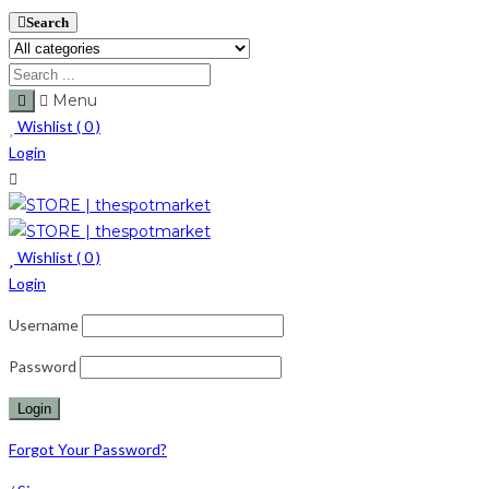
Search
Menu
Wishlist (
0
)
Login
Wishlist (
0
)
Login
Username
Password
Forgot Your Password?