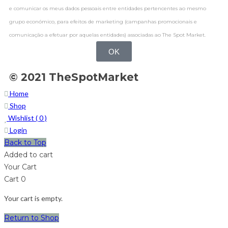
e comunicar os meus dados pessoais entre entidades pertencentes ao mesmo
grupo económico, para efeitos de marketing (campanhas promocionais e
comunicação a efetuar por aquelas entidades) associadas ao The Spot Market.
OK
© 2021 TheSpotMarket
Home
Shop
Wishlist (
0
)
Login
Back to Top
Added to cart
Your Cart
Cart
0
Your cart is empty.
Return to Shop