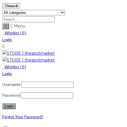
Search
Menu
Wishlist (
0
)
Login
Wishlist (
0
)
Login
Username
Password
Forgot Your Password?