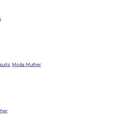
s
uits
,
Moda Mulher
her