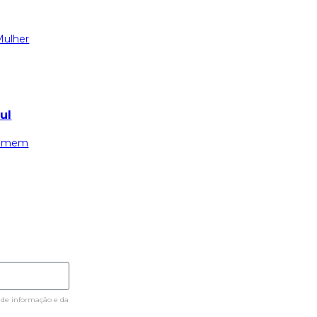
ulher
ul
omem
 de informação e da