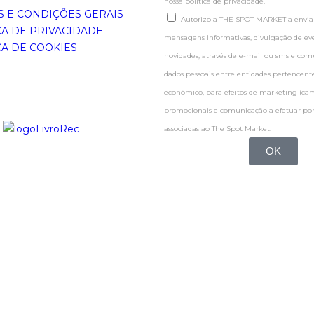
nossa politica de privacidade.
 E CONDIÇÕES GERAIS
Autorizo a THE SPOT MARKET a enviar
CA DE PRIVACIDADE
mensagens informativas, divulgação de even
CA DE COOKIES
novidades, através de e-mail ou sms e co
dados pessoais entre entidades pertence
económico, para efeitos de marketing (c
promocionais e comunicação a efetuar por
associadas ao The Spot Market.
OK