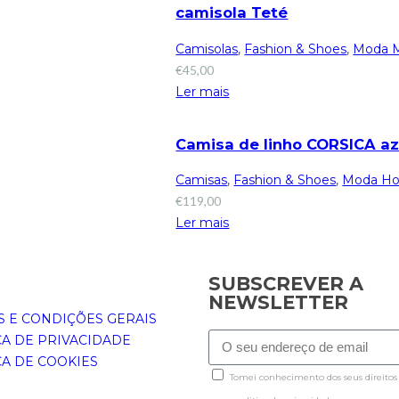
camisola Teté
Camisolas
,
Fashion & Shoes
,
Moda M
€
45,00
Ler mais
Camisa de linho CORSICA az
Camisas
,
Fashion & Shoes
,
Moda H
€
119,00
Ler mais
SUBSCREVER A
NEWSLETTER
 E CONDIÇÕES GERAIS
CA DE PRIVACIDADE
CA DE COOKIES
Tomei conhecimento dos seus direitos