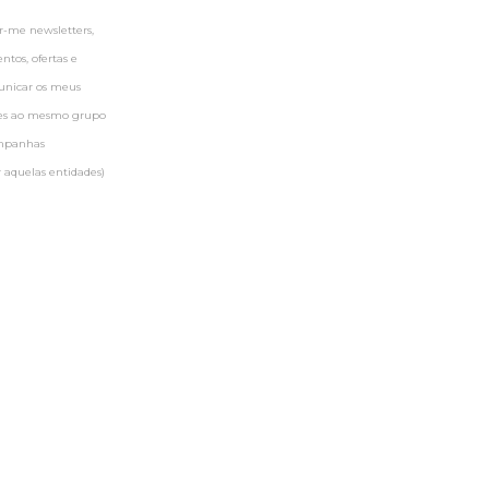
-me newsletters,
tos, ofertas e
municar os meus
ntes ao mesmo grupo
ampanhas
 aquelas entidades)