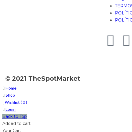
TERMOS
POLÍTI
POLÍTI
© 2021 TheSpotMarket
Home
Shop
Wishlist (
0
)
Login
Back to Top
Added to cart
Your Cart