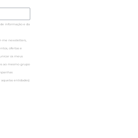
 de informação e da
-me newsletters,
tos, ofertas e
municar os meus
ntes ao mesmo grupo
ampanhas
 aquelas entidades)