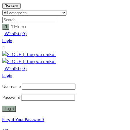
Search
Menu
Wishlist (
0
)
Login
Wishlist (
0
)
Login
Username
Password
Forgot Your Password?