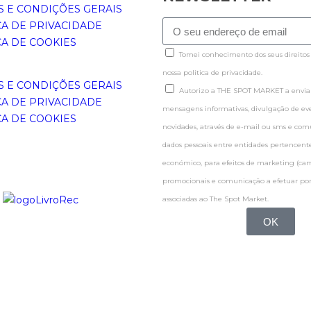
 E CONDIÇÕES GERAIS
CA DE PRIVACIDADE
CA DE COOKIES
Tomei conhecimento dos seus direitos
nossa politica de privacidade.
 E CONDIÇÕES GERAIS
Autorizo a THE SPOT MARKET a enviar
CA DE PRIVACIDADE
mensagens informativas, divulgação de even
CA DE COOKIES
novidades, através de e-mail ou sms e co
dados pessoais entre entidades pertence
económico, para efeitos de marketing (c
promocionais e comunicação a efetuar por
associadas ao The Spot Market.
OK