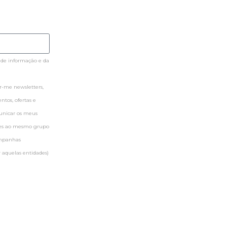
 de informação e da
-me newsletters,
tos, ofertas e
municar os meus
ntes ao mesmo grupo
ampanhas
 aquelas entidades)