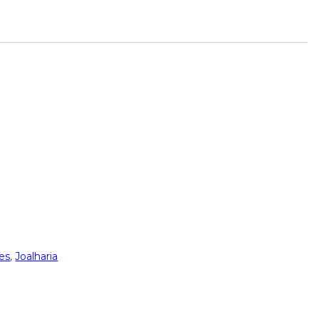
es
,
Joalharia