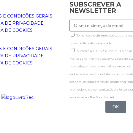
SUBSCREVER A
NEWSLETTER
 E CONDIÇÕES GERAIS
CA DE PRIVACIDADE
CA DE COOKIES
Tomei conhecimento dos seus direitos
nossa politica de privacidade.
 E CONDIÇÕES GERAIS
Autorizo a THE SPOT MARKET a enviar
CA DE PRIVACIDADE
mensagens informativas, divulgação de even
CA DE COOKIES
novidades, através de e-mail ou sms e co
dados pessoais entre entidades pertence
económico, para efeitos de marketing (c
promocionais e comunicação a efetuar por
associadas ao The Spot Market.
OK