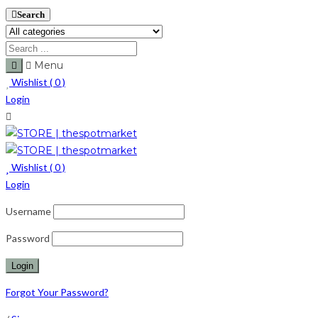
Search
Menu
Wishlist (
0
)
Login
Wishlist (
0
)
Login
Username
Password
Forgot Your Password?