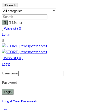
Search
Menu
Wishlist (
0
)
Login
Wishlist (
0
)
Login
Username
Password
Forgot Your Password?