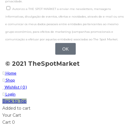
privacidade.
Autorizo a THE SPOT MARKET a enviar-me newsletters, mensagens
informativas, divulgação de eventos, ofertas e novidades, através de e-mail ou sms
e comunicar os meus dados pessoais entre entidades pertencentes ao mesmo
grupo económico, para efeitos de marketing (campanhas promocionais e
comunicação a efetuar por aquelas entidades) associadas ao The Spot Market.
OK
© 2021 TheSpotMarket
Home
Shop
Wishlist (
0
)
Login
Back to Top
Added to cart
Your Cart
Cart
0