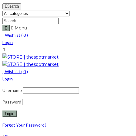
Search
Menu
Wishlist (
0
)
Login
Wishlist (
0
)
Login
Username
Password
Forgot Your Password?