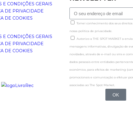
 E CONDIÇÕES GERAIS
CA DE PRIVACIDADE
CA DE COOKIES
Tomei conhecimento dos seus direitos
nossa politica de privacidade.
 E CONDIÇÕES GERAIS
Autorizo a THE SPOT MARKET a enviar
CA DE PRIVACIDADE
mensagens informativas, divulgação de even
CA DE COOKIES
novidades, através de e-mail ou sms e co
dados pessoais entre entidades pertence
económico, para efeitos de marketing (c
promocionais e comunicação a efetuar por
associadas ao The Spot Market.
OK