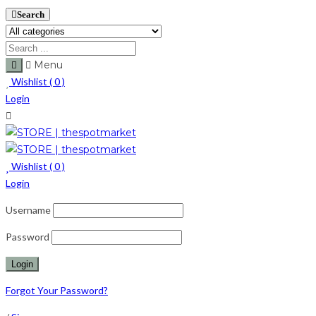
Search
Menu
Wishlist (
0
)
Login
Wishlist (
0
)
Login
Username
Password
Forgot Your Password?