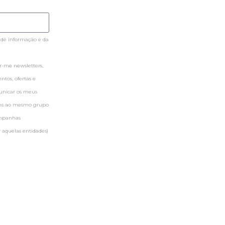
 de informação e da
-me newsletters,
tos, ofertas e
municar os meus
ntes ao mesmo grupo
ampanhas
 aquelas entidades)