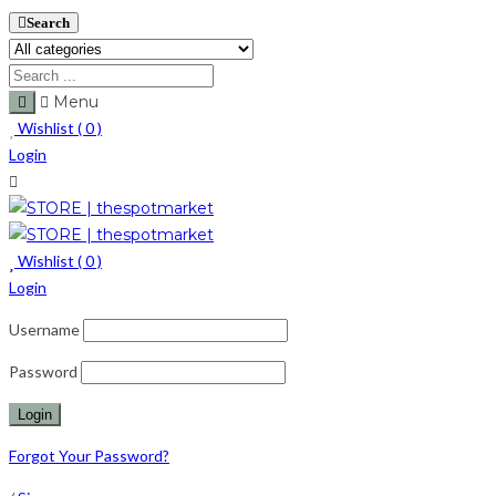
Search
Menu
Wishlist (
0
)
Login
Wishlist (
0
)
Login
Username
Password
Forgot Your Password?