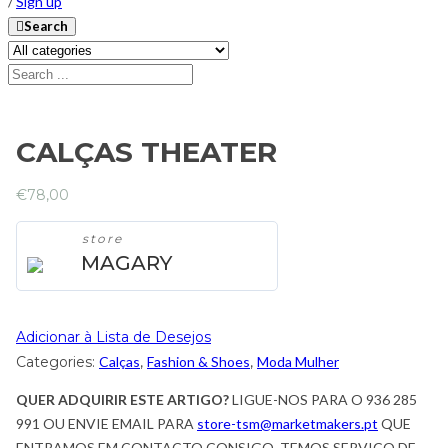
/
Sign up
Search
CALÇAS THEATER
€
78,00
store
MAGARY
Adicionar à Lista de Desejos
Categories:
Calças
,
Fashion & Shoes
,
Moda Mulher
QUER ADQUIRIR ESTE ARTIGO?
LIGUE-NOS PARA O 936 285
991 OU ENVIE EMAIL PARA
store-tsm@marketmakers.pt
QUE
ENTRAMOS EM CONTACTO CONSIGO. TEMOS SERVIÇO DE