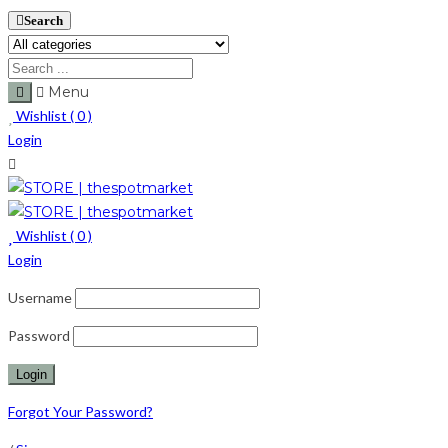
Search
Menu
Wishlist (
0
)
Login
Wishlist (
0
)
Login
Username
Password
Forgot Your Password?