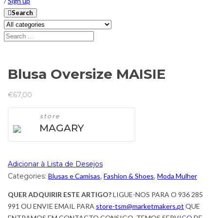
/
Sign up
Search
Blusa Oversize MAISIE
€
67,00
store
MAGARY
Adicionar à Lista de Desejos
Categories:
Blusas e Camisas
,
Fashion & Shoes
,
Moda Mulher
QUER ADQUIRIR ESTE ARTIGO?
LIGUE-NOS PARA O 936 285
991 OU ENVIE EMAIL PARA
store-tsm@marketmakers.pt
QUE
ENTRAMOS EM CONTACTO CONSIGO. TEMOS SERVIÇO DE