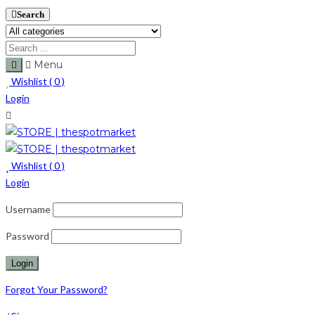
Search
Menu
Wishlist (
0
)
Login
Wishlist (
0
)
Login
Username
Password
Forgot Your Password?