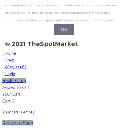
e comunicar os meus dados pessoais entre entidades pertencentes ao mesmo
grupo económico, para efeitos de marketing (campanhas promocionais e
comunicação a efetuar por aquelas entidades) associadas ao The Spot Market.
OK
© 2021 TheSpotMarket
Home
Shop
Wishlist (
0
)
Login
Back to Top
Added to cart
Your Cart
Cart
0
Your cart is empty.
Return to Shop