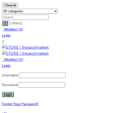
Search
Menu
Wishlist (
0
)
Login
Wishlist (
0
)
Login
Username
Password
Forgot Your Password?