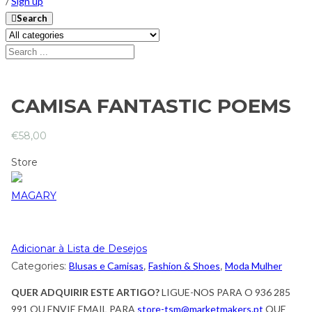
/
Sign up
Search
CAMISA FANTASTIC POEMS
€
58,00
Store
MAGARY
Adicionar à Lista de Desejos
Categories:
Blusas e Camisas
,
Fashion & Shoes
,
Moda Mulher
QUER ADQUIRIR ESTE ARTIGO?
LIGUE-NOS PARA O 936 285
991 OU ENVIE EMAIL PARA
store-tsm@marketmakers.pt
QUE