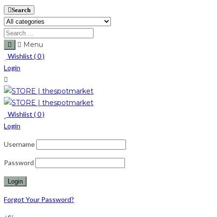
Search
Menu
Wishlist (
0
)
Login
Wishlist (
0
)
Login
Username
Password
Forgot Your Password?