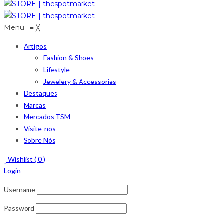
Menu
≡
╳
Artigos
Fashion & Shoes
Lifestyle
Jewelery & Accessories
Destaques
Marcas
Mercados TSM
Visite-nos
Sobre Nós
Wishlist (
0
)
Login
Username
Password