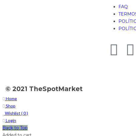
FAQ
TERMOS
POLÍTI
POLÍTI
© 2021 TheSpotMarket
Home
Shop
Wishlist (
0
)
Login
Back to Top
Added to cart