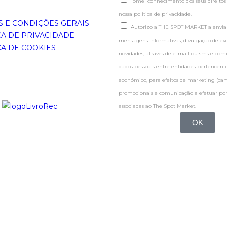
Tomei conhecimento dos seus direitos
nossa politica de privacidade.
 E CONDIÇÕES GERAIS
Autorizo a THE SPOT MARKET a enviar
CA DE PRIVACIDADE
mensagens informativas, divulgação de even
CA DE COOKIES
novidades, através de e-mail ou sms e co
dados pessoais entre entidades pertence
económico, para efeitos de marketing (c
promocionais e comunicação a efetuar por
associadas ao The Spot Market.
OK