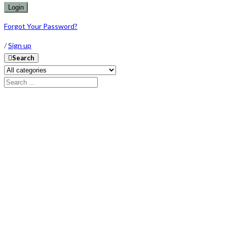
Forgot Your Password?
/
Sign up
Search