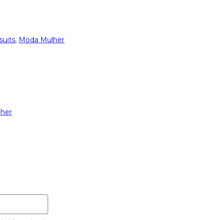
uits
,
Moda Mulher
her