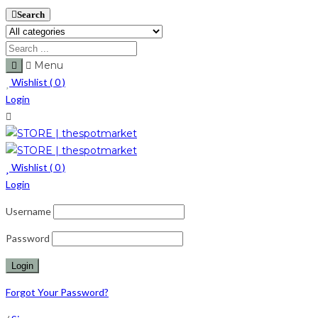
Search
Menu
Wishlist (
0
)
Login
Wishlist (
0
)
Login
Username
Password
Forgot Your Password?