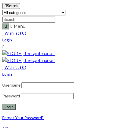
Search
Menu
Wishlist (
0
)
Login
Wishlist (
0
)
Login
Username
Password
Forgot Your Password?