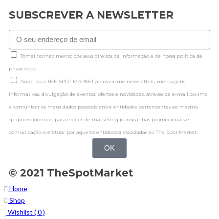
SUBSCREVER A NEWSLETTER
Tomei conhecimento dos seus direitos de informação e da nossa politica de
privacidade.
Autorizo a THE SPOT MARKET a enviar-me newsletters, mensagens
informativas, divulgação de eventos, ofertas e novidades, através de e-mail ou sms
e comunicar os meus dados pessoais entre entidades pertencentes ao mesmo
grupo económico, para efeitos de marketing (campanhas promocionais e
comunicação a efetuar por aquelas entidades) associadas ao The Spot Market.
OK
© 2021 TheSpotMarket
Home
Shop
Wishlist (
0
)