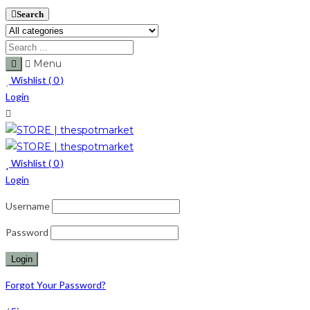
Search
Menu
Wishlist (
0
)
Login
Wishlist (
0
)
Login
Username
Password
Forgot Your Password?