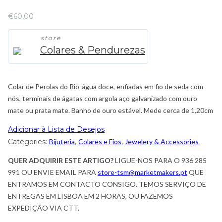
€
60,00
store
Colares & Pendurezas
Colar de Perolas do Rio-água doce, enfiadas em fio de seda com
nós, terminais de ágatas com argola aço galvanizado com ouro
mate ou prata mate. Banho de ouro estável. Mede cerca de 1,20cm
Adicionar à Lista de Desejos
Categories:
Bijuteria
,
Colares e Fios
,
Jewelery & Accessories
QUER ADQUIRIR ESTE ARTIGO?
LIGUE-NOS PARA O 936 285
991 OU ENVIE EMAIL PARA
store-tsm@marketmakers.pt
QUE
ENTRAMOS EM CONTACTO CONSIGO. TEMOS SERVIÇO DE
ENTREGAS EM LISBOA EM 2 HORAS, OU FAZEMOS
EXPEDIÇÃO VIA CTT.